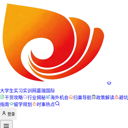
大学生实习实训网
嘉瑞国际
干货攻略
行业揭秘
海外机会
归巢导航
政策解读
避坑
指南
留学规划
时事热点
登录