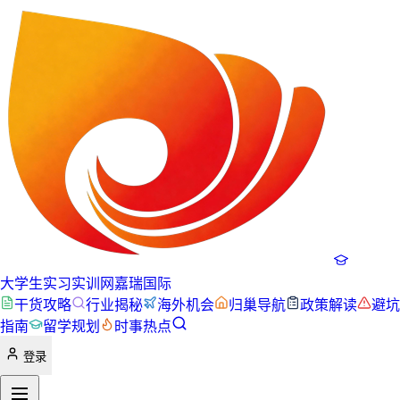
大学生实习实训网
嘉瑞国际
干货攻略
行业揭秘
海外机会
归巢导航
政策解读
避坑
指南
留学规划
时事热点
登录