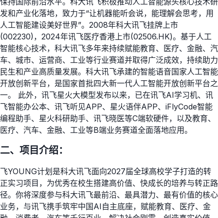
保持国际前沿水平。科大讯飞积极推动人工智能源头核心技术研
发和产业化落地，致力于“让机器能听会说，能理解会思考，用
人工智能建设美好世界”。2008年科大讯飞挂牌上市
(002230)，2024年讯飞医疗香港上市(02506.HK)。基于人工
智能核心技术，科大讯飞多年来持续赋能教育、医疗、金融、汽
车、城市、运营商、工业等行业赛道并取得广泛成效，持续助力
民生和产业高质量发展。科大讯飞承建的智能语音国家人工智能
开放创新平台，是国家首批四大新一代人工智能开放创新平台之
一。 此外，讯飞星火大模型发布以来，已在讯飞AI学习机、讯
飞智能办公本、讯飞听见APP、星火语伴APP、iFlyCode智能
编程助手、星火科研助手、讯飞晓医等C端软硬件，以及教育、
医疗、汽车、金融、工业等B端业务赛道全面落地应用。
二、项目介绍：
飞YOUNG计划是科大讯飞面向2027届全球高校学子打造的转
正实习项目，为优秀在校生搭建高价值、快成长的培养与转正路
径。你将深度参与科大讯飞最前沿、最具潜力、最有价值的核心
业务，与讯飞携手筑牢中国AI自主底座，赋能教育、医疗、金