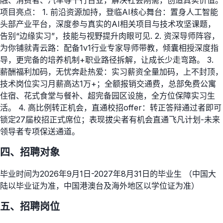
融、消费者、汽车等千行百业，解决社会刚需，创造真实价值。
项目亮点： 1. 前沿资源加持，登临AI核心舞台：置身人工智能
头部产业平台，深度参与真实的AI相关项目与技术攻坚课题，
告别“边缘实习”，技能与视野提升肉眼可见. 2. 资深导师阵容，
为你铺就青云路：配备1v1行业专家导师带教，倾囊相授深度指
导，更完备的培养机制+职业路径拆解，让成长少走弯路。 3.
薪酬福利加码，无忧奔赴热爱：实习薪资全量加码，上不封顶，
技术岗位实习月薪高达1万+；全额报销交通费，总部免费公寓
住宿、花式食堂与餐补、超完备园区设施，全方位保障实习生
活。 4. 高比例转正机会，直通校招offer：转正答辩通过者即可
锁定27届校招正式席位；表现拔尖者有机会直通飞凡计划-未来
领导者专项保送通道。
四、招聘对象
毕业时间为2026年9月1日-2027年8月31日的毕业生 （中国大
陆以毕业证为准，中国港澳台及海外地区以学位证为准）
五、招聘岗位