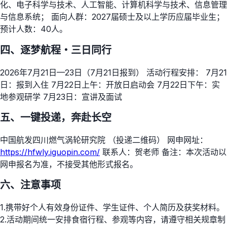
化、电子科学与技术、人工智能、计算机科学与技术、信息管理
与信息系统； 面向人群：2027届硕士及以上学历应届毕业生；
预计人数：40人。
四、逐梦航程・三日同行
2026年7月21日—23日（7月21日报到） 活动行程安排： 7月21
日：报到入住 7月22日上午：开放日启动会 7月22日下午：实
地参观研学 7月23日：宣讲及面试
五、一键投递，奔赴长空
中国航发四川燃气涡轮研究院 （投递二维码） 网申网址：
https://hfwly.iguopin.com/
联系人：贺老师 备注：本次活动以
网申报名为准，不接受其他形式报名。
六、注意事项
1.携带好个人有效身份证件、学生证件、个人简历及获奖材料。
2.活动期间统一安排食宿行程、参观等内容，请遵守相关规章制