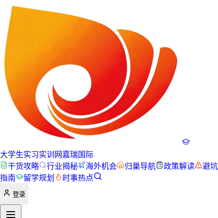
大学生实习实训网
嘉瑞国际
干货攻略
行业揭秘
海外机会
归巢导航
政策解读
避坑
指南
留学规划
时事热点
登录