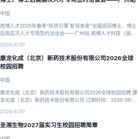
中国
高博人才2026年春季“新质引擎·智领未来”全国巡回博士、博士
后高层次人才专场签约洽谈会——广州站 高博人才科技（湖
北）有限公司 过期时间：2026-06-30 收藏 发布时间：2026-
2026/4/30
04-30 10:48 浏览次数：24 分享至 温馨提示：抵制招聘诈
骗，加强自我保护，以任何理由索取财物，均涉嫌违法，请提高
康龙化成（北京）新药技术股份有限公司2026全球
警惕！ 招聘公告详情 高博人才2026年春季“新质引擎·智领未
校园招聘
来”全国巡回博士、博士后高
中国
康龙化成（北京）新药技术股份有限公司2026全球校园招聘 康
龙化成（北京）新药技术股份有限公司 过期时间：2026-06-30
收藏 发布时间：2026-04-30 09:18 浏览次数：39 分享至 温
2026/4/30
馨提示：抵制招聘诈骗，加强自我保护，以任何理由索取财物，
均涉嫌违法，请提高警惕！ 招聘公告详情 康龙化成2026全球校
圣湘生物2027届实习生校园招聘简章
园招聘 化学、药学、化工与制药、生物、医学等专业 企业简介
康龙化成（股票代码
中国