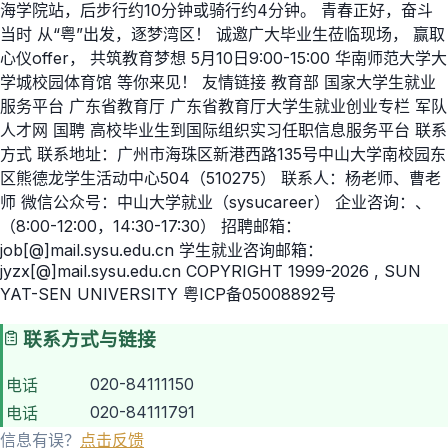
海学院站，后步行约10分钟或骑行约4分钟。 青春正好，奋斗
当时 从“粤”出发，逐梦湾区！ 诚邀广大毕业生莅临现场， 赢取
心仪offer， 共筑教育梦想 5月10日9:00-15:00 华南师范大学大
学城校园体育馆 等你来见！ 友情链接 教育部 国家大学生就业
服务平台 广东省教育厅 广东省教育厅大学生就业创业专栏 军队
人才网 国聘 高校毕业生到国际组织实习任职信息服务平台 联系
方式 联系地址：广州市海珠区新港西路135号中山大学南校园东
区熊德龙学生活动中心504（510275） 联系人：杨老师、曹老
师 微信公众号：中山大学就业（sysucareer） 企业咨询：、
（8:00-12:00，14:30-17:30） 招聘邮箱：
job[@]mail.sysu.edu.cn 学生就业咨询邮箱：
jyzx[@]mail.sysu.edu.cn COPYRIGHT 1999-2026 , SUN
YAT-SEN UNIVERSITY 粤ICP备05008892号
联系方式与链接
020-84111150
电话
020-84111791
电话
信息有误？
点击反馈