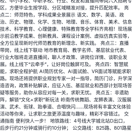
校、中小学校、中职学校、行业、校友和直播间带岗六大招聘专
区，方便毕业生按学段、分区域精准对接，提升匹配效率。 亮
点二：师范特色，学科成果全景展示 语文、数学、英语、政
治、历史、物理、化学、生物、地理、音乐、体育、美术、信息
技术、科学教育、心理健康、特殊教育等全学科齐亮相！现场展
示前沿教学成果、创新教具、课程设计案例、虚拟仿真实验等，
全方位呈现新时代师范教育的新理念、新实践。 亮点三：直播
带岗，线上线下联动 地市教育局、教学名师、基层就业代表、
行业大咖将走进直播间，聊人才政策、讲岗位详情、谈职业发
展。线上线下“云牵手”，让好岗位触屏可及。 亮点四：智慧赋
能，求职全程护航 AI简历优化、AI面试舱、VR面试等赋能求职
路。现场还将提供职业规划专家一对一指导，简历门诊，升学深
造咨询，政策补贴解读，应征入伍、基层就业和西部计划现场答
疑等服务，助你从容应对每一关，求职无忧。 亮点五：非遗助
阵，解锁“文化+求职”新玩法 岭南传统舞蹈、龙狮表演、汉服展
演、武术、街球、跆拳道、合唱快闪……现场将有丰富文化体验
活动等你来，让求职之旅更添温度与趣味，精彩不容错过。 交
通指南 便利快人一步！ 地铁路线：4号线大学城北站D出口，
后步行约21分钟或骑行约10分钟； 公交路线：B25路、801路星