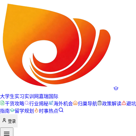
大学生实习实训网
嘉瑞国际
干货攻略
行业揭秘
海外机会
归巢导航
政策解读
避坑
指南
留学规划
时事热点
登录