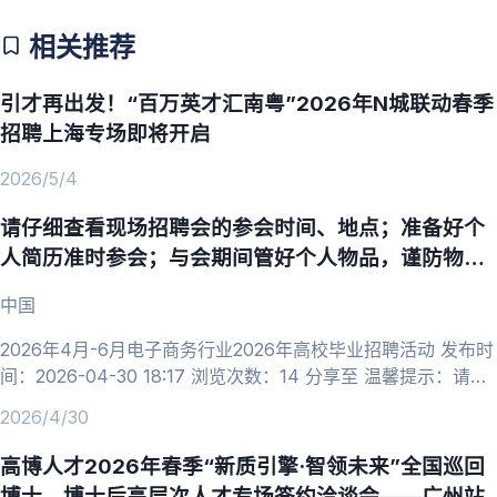
相关推荐
引才再出发！“百万英才汇南粤”2026年N城联动春季
招聘上海专场即将开启
2026/5/4
请仔细查看现场招聘会的参会时间、地点；准备好个
人简历准时参会；与会期间管好个人物品，谨防物品
丢失。
中国
2026年4月-6月电子商务行业2026年高校毕业招聘活动 发布时
间：2026-04-30 18:17 浏览次数：14 分享至 温馨提示：请仔
细查看现场招聘会的参会时间、地点；准备好个人简历准时参
2026/4/30
会；与会期间管好个人物品，谨防物品丢失。 招聘会类型：线
上招聘会 举办时间：2026-04-30 00:00 ~ 2026-06-30 23:59
高博人才2026年春季“新质引擎·智领未来”全国巡回
举办地址：网络招聘会，在线投递简历 详情 2026年4月
博士、博士后高层次人才专场签约洽谈会——广州站