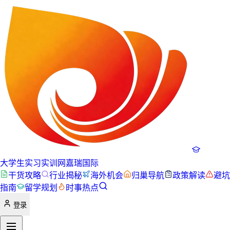
大学生实习实训网
嘉瑞国际
干货攻略
行业揭秘
海外机会
归巢导航
政策解读
避坑
指南
留学规划
时事热点
登录