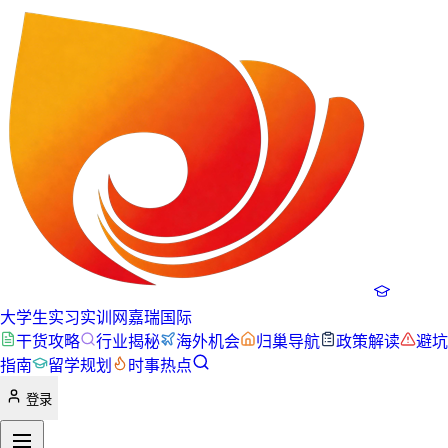
大学生实习实训网
嘉瑞国际
干货攻略
行业揭秘
海外机会
归巢导航
政策解读
避坑
指南
留学规划
时事热点
登录