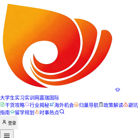
大学生实习实训网
嘉瑞国际
干货攻略
行业揭秘
海外机会
归巢导航
政策解读
避坑
指南
留学规划
时事热点
登录