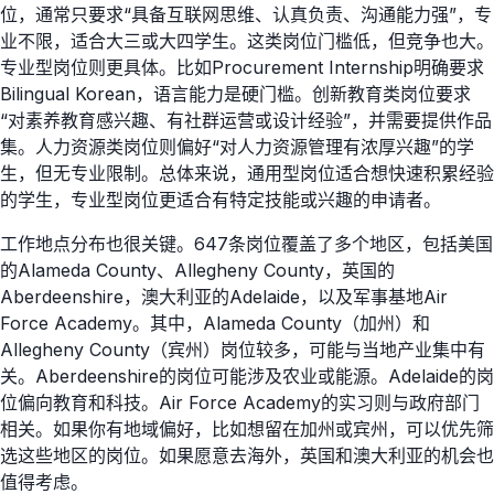
位，通常只要求“具备互联网思维、认真负责、沟通能力强”，专
业不限，适合大三或大四学生。这类岗位门槛低，但竞争也大。
专业型岗位则更具体。比如Procurement Internship明确要求
Bilingual Korean，语言能力是硬门槛。创新教育类岗位要求
“对素养教育感兴趣、有社群运营或设计经验”，并需要提供作品
集。人力资源类岗位则偏好“对人力资源管理有浓厚兴趣”的学
生，但无专业限制。总体来说，通用型岗位适合想快速积累经验
的学生，专业型岗位更适合有特定技能或兴趣的申请者。
工作地点分布也很关键。647条岗位覆盖了多个地区，包括美国
的Alameda County、Allegheny County，英国的
Aberdeenshire，澳大利亚的Adelaide，以及军事基地Air
Force Academy。其中，Alameda County（加州）和
Allegheny County（宾州）岗位较多，可能与当地产业集中有
关。Aberdeenshire的岗位可能涉及农业或能源。Adelaide的岗
位偏向教育和科技。Air Force Academy的实习则与政府部门
相关。如果你有地域偏好，比如想留在加州或宾州，可以优先筛
选这些地区的岗位。如果愿意去海外，英国和澳大利亚的机会也
值得考虑。