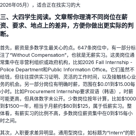
2026年05月），适合正在找实习的大
三、大四学生阅读。文章帮你理清不同岗位在薪
资、要求、地点上的差异，方便你做出更实际的判
断。
首先，薪资是多数学生最关心的点。647条岗位中，有一部分标
注了“Without Compensation”，也就是无薪实习。这类岗位通
常集中在非营利组织或政府机构，比如2026 Fall Internship -
Police Department和Public Information Office。它们虽然不
给钱，但往往提供实习证明、灵活的工作时间，以及接触核心业
务的机会。另一部分岗位有明确时薪，范围在$0.01到$15.00每
小时。比如Procurement Internship要求双语（韩语），时薪
可能更高，但具体数字未公开。少数岗位按年计算，比如$1000
到$1500一年，相当于月薪约$80到$125，属于低薪实习。整
体看，有薪实习的比例不高，多数岗位薪资集中在0到$15每小
时之间。
其次，入职要求差异明显。通用型岗位，如标题为“Intern”的职