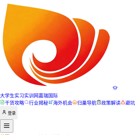
大学生实习实训网
嘉瑞国际
干货攻略
行业揭秘
海外机会
归巢导航
政策解读
避坑
登录