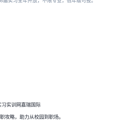
；28届实习全年开放，不限专业，低年级可投。
实习实训网
嘉瑞国际
职攻略，助力从校园到职场。