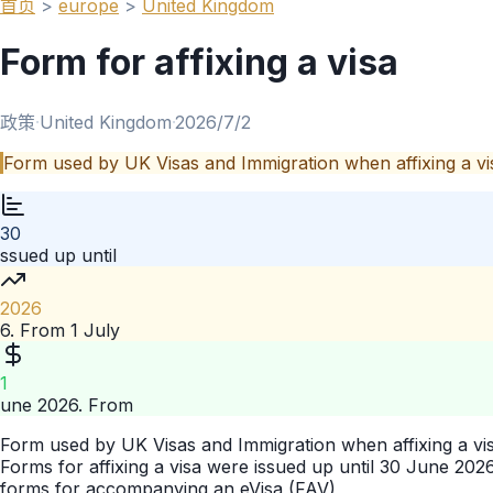
首页
>
europe
>
United Kingdom
Form for affixing a visa
政策
·
United Kingdom
·
2026/7/2
Form used by UK Visas and Immigration when affixing a vi
30
ssued up until
2026
6. From 1 July
1
une 2026. From
Form used by UK Visas and Immigration when affixing a vis
Forms for affixing a visa were issued up until 30 June 202
forms for accompanying an eVisa (FAV)