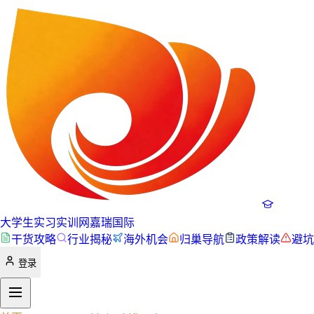
大学生实习实训网
嘉瑞国际
干货攻略
行业揭秘
海外机会
归巢导航
政策解读
避坑
登录