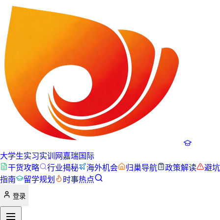
大学生实习实训网
嘉瑞国际
干货攻略
行业揭秘
海外机会
归巢导航
政策解读
避坑
指南
留学规划
时事热点
登录