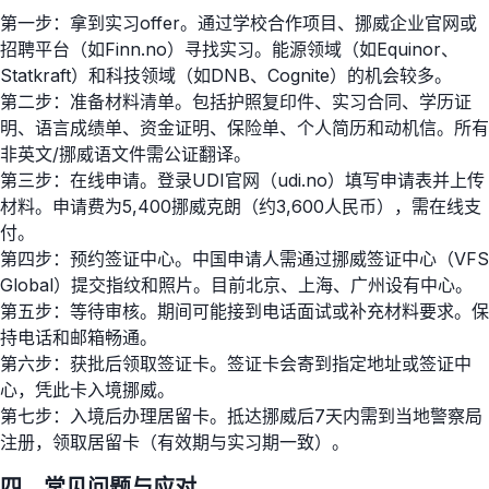
第一步：拿到实习offer。通过学校合作项目、挪威企业官网或
招聘平台（如Finn.no）寻找实习。能源领域（如Equinor、
Statkraft）和科技领域（如DNB、Cognite）的机会较多。
第二步：准备材料清单。包括护照复印件、实习合同、学历证
明、语言成绩单、资金证明、保险单、个人简历和动机信。所有
非英文/挪威语文件需公证翻译。
第三步：在线申请。登录UDI官网（udi.no）填写申请表并上传
材料。申请费为5,400挪威克朗（约3,600人民币），需在线支
付。
第四步：预约签证中心。中国申请人需通过挪威签证中心（VFS
Global）提交指纹和照片。目前北京、上海、广州设有中心。
第五步：等待审核。期间可能接到电话面试或补充材料要求。保
持电话和邮箱畅通。
第六步：获批后领取签证卡。签证卡会寄到指定地址或签证中
心，凭此卡入境挪威。
第七步：入境后办理居留卡。抵达挪威后7天内需到当地警察局
注册，领取居留卡（有效期与实习期一致）。
四、常见问题与应对