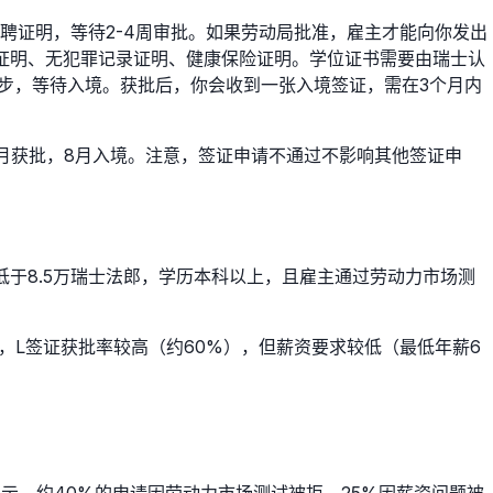
聘证明，等待2-4周审批。如果劳动局批准，雇主才能向你发出
证明、无犯罪记录证明、健康保险证明。学位证书需要由瑞士认
四步，等待入境。获批后，你会收到一张入境签证，需在3个月内
6-7月获批，8月入境。注意，签证申请不通过不影响其他签证申
薪不低于8.5万瑞士法郎，学历本科以上，且雇主通过劳动力市场测
，L签证获批率较高（约60%），但薪资要求较低（最低年薪6
示，约40%的申请因劳动力市场测试被拒，25%因薪资问题被