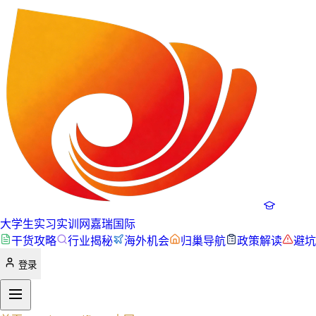
大学生实习实训网
嘉瑞国际
干货攻略
行业揭秘
海外机会
归巢导航
政策解读
避坑
登录