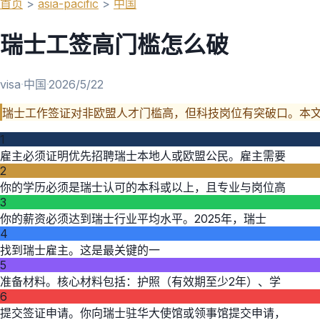
首页
>
asia-pacific
>
中国
瑞士工签高门槛怎么破
visa
·
中国
·
2026/5/22
瑞士工作签证对非欧盟人才门槛高，但科技岗位有突破口。本
1
雇主必须证明优先招聘瑞士本地人或欧盟公民。雇主需要
2
你的学历必须是瑞士认可的本科或以上，且专业与岗位高
3
你的薪资必须达到瑞士行业平均水平。2025年，瑞士
4
找到瑞士雇主。这是最关键的一
5
准备材料。核心材料包括：护照（有效期至少2年）、学
6
提交签证申请。你向瑞士驻华大使馆或领事馆提交申请，