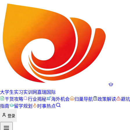
大学生实习实训网
嘉瑞国际
干货攻略
行业揭秘
海外机会
归巢导航
政策解读
避坑
指南
留学规划
时事热点
登录