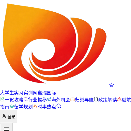
大学生实习实训网
嘉瑞国际
干货攻略
行业揭秘
海外机会
归巢导航
政策解读
避坑
指南
留学规划
时事热点
登录