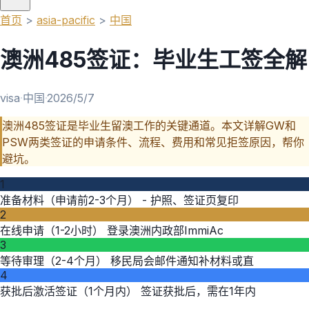
首页
>
asia-pacific
>
中国
澳洲485签证：毕业生工签全解
visa
·
中国
·
2026/5/7
澳洲485签证是毕业生留澳工作的关键通道。本文详解GW和
PSW两类签证的申请条件、流程、费用和常见拒签原因，帮你
避坑。
1
准备材料（申请前2-3个月） - 护照、签证页复印
2
在线申请（1-2小时） 登录澳洲内政部ImmiAc
3
等待审理（2-4个月） 移民局会邮件通知补材料或直
4
获批后激活签证（1个月内） 签证获批后，需在1年内