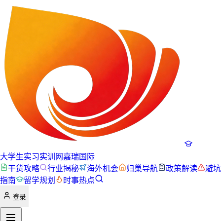
大学生实习实训网
嘉瑞国际
干货攻略
行业揭秘
海外机会
归巢导航
政策解读
避坑
指南
留学规划
时事热点
登录