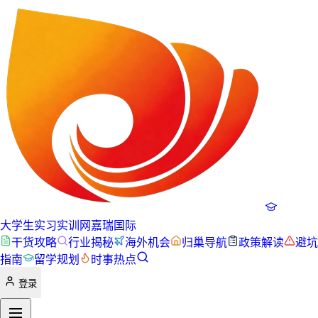
大学生实习实训网
嘉瑞国际
干货攻略
行业揭秘
海外机会
归巢导航
政策解读
避坑
指南
留学规划
时事热点
登录