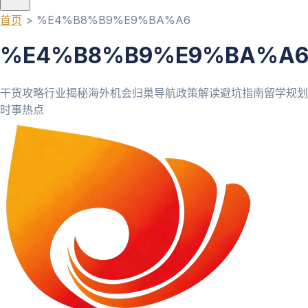
首页
>
%E4%B8%B9%E9%BA%A6
%E4%B8%B9%E9%BA%A
干货攻略
行业揭秘
海外机会
归巢导航
政策解读
避坑指南
留学规划
时事热点