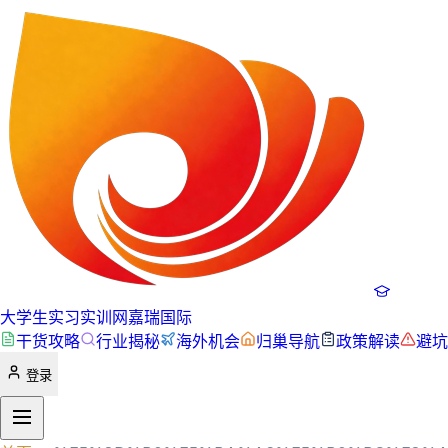
大学生实习实训网
嘉瑞国际
干货攻略
行业揭秘
海外机会
归巢导航
政策解读
避坑
登录