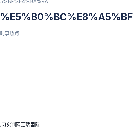
A5%BF%E4%BA%9A
6%E5%B0%BC%E8%A5%B
时事热点
实习实训网
嘉瑞国际