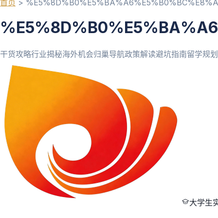
首页
>
%E5%8D%B0%E5%BA%A6%E5%B0%BC%E8%
%E5%8D%B0%E5%BA%A
干货攻略
行业揭秘
海外机会
归巢导航
政策解读
避坑指南
留学规划
大学生