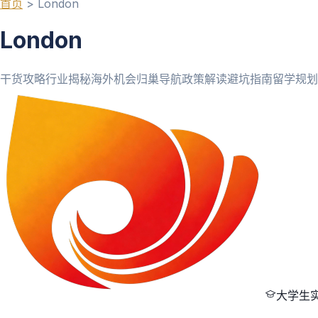
首页
>
London
London
干货攻略
行业揭秘
海外机会
归巢导航
政策解读
避坑指南
留学规划
大学生