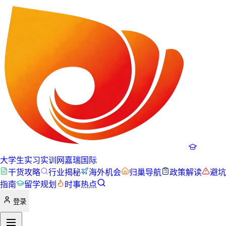
大学生实习实训网
嘉瑞国际
干货攻略
行业揭秘
海外机会
归巢导航
政策解读
避坑
指南
留学规划
时事热点
登录