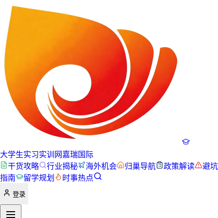
大学生实习实训网
嘉瑞国际
干货攻略
行业揭秘
海外机会
归巢导航
政策解读
避坑
指南
留学规划
时事热点
登录