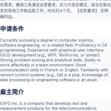
的需求，确保工具满足运营要求。实习为混合模式，结合在魁北
克的现场工作和远程工作，时长约4个月。 【任职要求】 无明
确列出。
申请条件
Currently pursuing a degree in computer science,
software engineering, or a related field. Proficiency in C#
programming. Experience with graphical user interface
(GUI) development (e.g., WPF, WinForms, or similar).
Strong problem-solving and analytical skills. Ability to
work effectively in a team environment. Good
communication skills in French or English. Familiarity with
version control systems (e.g., Git) is a plus. Knowledge of
data processing or engineering software is an asset.
雇主简介
EXFO inc. is a company that develops test and
measurement solutions for the telecommunications