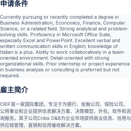
申请条件
Currently pursuing or recently completed a degree in
Business Administration, Economics, Finance, Computer
Science, or a related field. Strong analytical and problem-
solving skills. Proficiency in Microsoft Office Suite,
especially Excel and PowerPoint. Excellent verbal and
written communication skills in English; knowledge of
Italian is a plus. Ability to work collaboratively in a team-
oriented environment. Detail-oriented with strong
organizational skills. Prior internship or project experience
in business analysis or consulting is preferred but not
required.
雇主简介
CRIF是一家国际集团，专注于为银行、金融公司、保险公司、
公用事业和企业提供信息解决方案、决策模型、外包、软件和咨
询服务。其子公司Cribis D&B为企业市场提供商业信息、信用与
供应链管理、直销和信用催收解决方案。