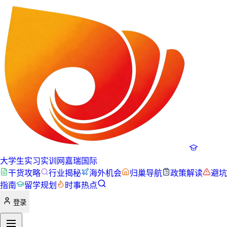
大学生实习实训网
嘉瑞国际
干货攻略
行业揭秘
海外机会
归巢导航
政策解读
避坑
指南
留学规划
时事热点
登录