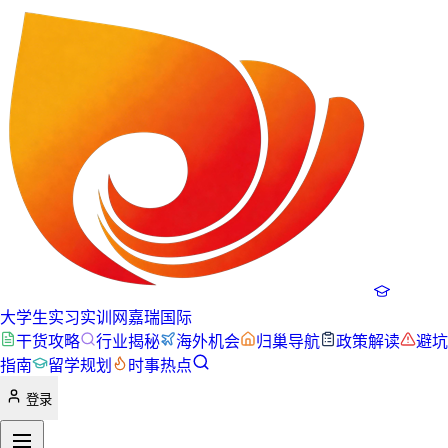
大学生实习实训网
嘉瑞国际
干货攻略
行业揭秘
海外机会
归巢导航
政策解读
避坑
指南
留学规划
时事热点
登录