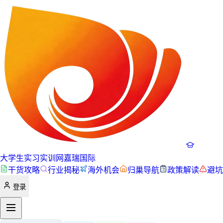
大学生实习实训网
嘉瑞国际
干货攻略
行业揭秘
海外机会
归巢导航
政策解读
避坑
登录