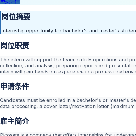
免费评估
岗位摘要
Internship opportunity for bachelor's and master's student
岗位职责
The intern will support the team in daily operations and proj
collection, and analysis; preparing reports and presentatio
intern will gain hands-on experience in a professional en
申请条件
Candidates must be enrolled in a bachelor's or master's de
data processing, a cover letter/motivation letter (maximum
雇主简介
Picosats is a company that offers internships for undergrad