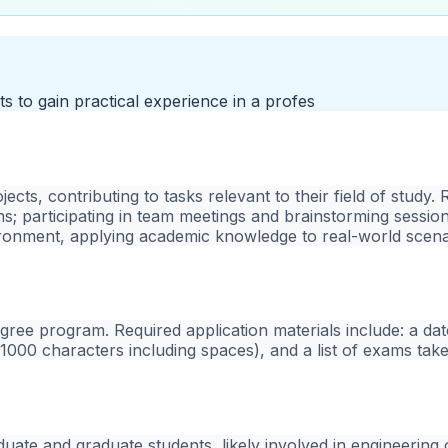
s to gain practical experience in a profes
ects, contributing to tasks relevant to their field of study. 
ns; participating in team meetings and brainstorming sessio
vironment, applying academic knowledge to real-world scena
gree program. Required application materials include: a da
 1000 characters including spaces), and a list of exams tak
uate and graduate students, likely involved in engineering o