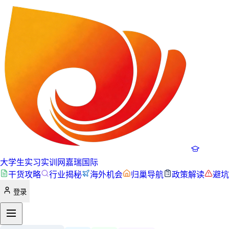
大学生实习实训网
嘉瑞国际
干货攻略
行业揭秘
海外机会
归巢导航
政策解读
避坑
登录