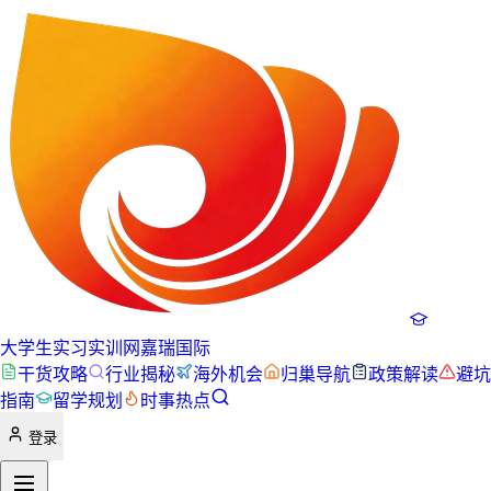
大学生实习实训网
嘉瑞国际
干货攻略
行业揭秘
海外机会
归巢导航
政策解读
避坑
指南
留学规划
时事热点
登录