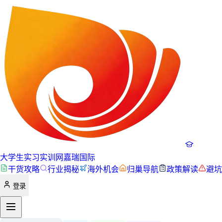
大学生实习实训网
嘉瑞国际
干货攻略
行业揭秘
海外机会
归巢导航
政策解读
避坑
登录