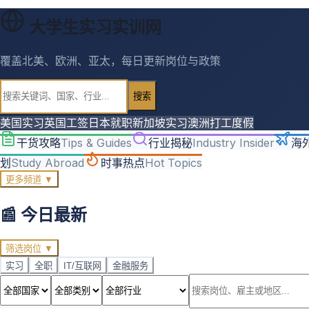
大学生实习实训网
覆盖北美、欧洲、亚太，每日更新岗位与政策
搜索
美国实习
英国工签
日本就职
新加坡实习
澳洲打工度假
干货攻略
Tips & Guides
行业揭秘
Industry Insider
海
划
Study Abroad
时事热点
Hot Topics
更多频道 ▼
📰 今日最新
筛选岗位 ▼
实习
全职
IT/互联网
金融服务