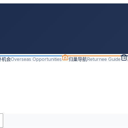
外机会
Overseas Opportunities
归巢导航
Returnee Guide