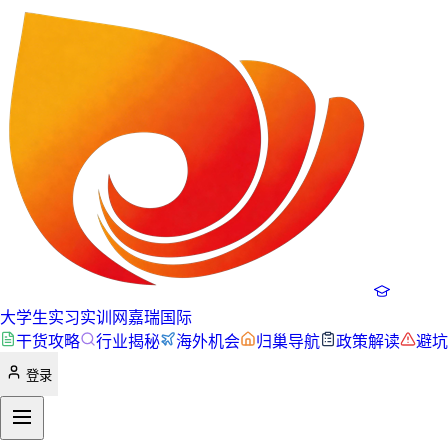
大学生实习实训网
嘉瑞国际
干货攻略
行业揭秘
海外机会
归巢导航
政策解读
避坑
登录