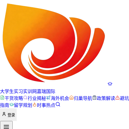
大学生实习实训网
嘉瑞国际
干货攻略
行业揭秘
海外机会
归巢导航
政策解读
避坑
指南
留学规划
时事热点
登录