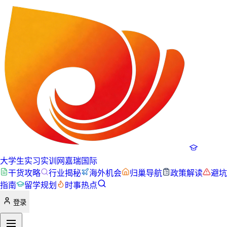
大学生实习实训网
嘉瑞国际
干货攻略
行业揭秘
海外机会
归巢导航
政策解读
避坑
指南
留学规划
时事热点
登录