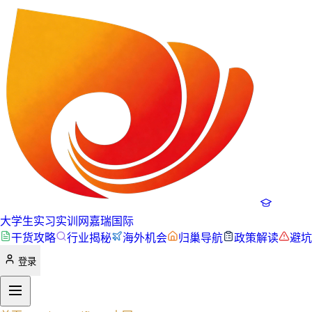
大学生实习实训网
嘉瑞国际
干货攻略
行业揭秘
海外机会
归巢导航
政策解读
避坑
登录