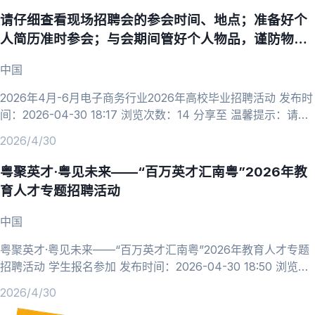
均涉嫌违法，请提高警惕！ 招聘公告详情 康龙化成2026全球校
请仔细查看现场招聘会的参会时间、地点；准备好个
园招聘 化学、药学、化工与制药、生物、医学等专业 企业简介
人简历准时参会；与会期间管好个人物品，谨防物品
康龙化成（股票代码
丢失。
中国
2026年4月-6月电子商务行业2026年高校毕业招聘活动 发布时
间：2026-04-30 18:17 浏览次数：14 分享至 温馨提示：请仔
细查看现场招聘会的参会时间、地点；准备好个人简历准时参
2026/4/30
会；与会期间管好个人物品，谨防物品丢失。 招聘会类型：线
上招聘会 举办时间：2026-04-30 00:00 ~ 2026-06-30 23:59
粤聚英才·粤见未来——“百万英才汇南粤”2026年教
举办地址：网络招聘会，在线投递简历 详情 2026年4月
育人才专题招聘活动
中国
粤聚英才·粤见未来——“百万英才汇南粤”2026年教育人才专题
招聘活动 学生报名参加 发布时间：2026-04-30 18:50 浏览次
数：15 分享至 温馨提示：请仔细查看现场招聘会的参会时间、
2026/4/30
地点；准备好个人简历准时参会；与会期间管好个人物品，谨防