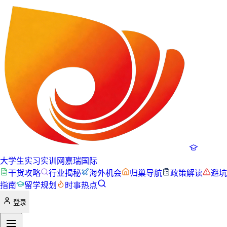
大学生实习实训网
嘉瑞国际
干货攻略
行业揭秘
海外机会
归巢导航
政策解读
避坑
指南
留学规划
时事热点
登录