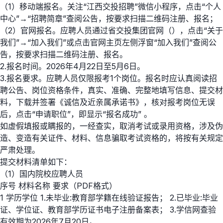
（1）移动端报名。关注“江西交投招聘”微信小程序，点击“个人
中心”→“招聘简章”查阅公告，按要求扫描二维码注册、报名；
（2）官网报名。应聘人员通过省交投集团官网（），点击“关于
我们”→“加入我们”或点击官网主页左侧浮窗“加入我们”查阅公
告，按要求扫描二维码注册、报名。
2.报名时间。2026年4月22日至5月6日。
3.报名要求。应聘人员仅限报考1个岗位。报名时应认真阅读招
聘公告、岗位资格条件，真实、准确、完整地填写信息、提交材
料，下载并签署《诚信及近亲属承诺书》，核对报考岗位无误
后，点击“申请职位”，即显示“报名成功” 。
如虚假填报或瞒报的，一经查实，取消考试或录用资格，涉及伪
造、变造有关证件、材料、信息骗取考试资格的，将按有关规定
严肃处理。
提交材料清单如下：
（1）国内院校应聘人员
序号 材料名称 要求（PDF格式）
1 学历学位 1.未毕业:教育部学籍在线验证报告； 2.已毕业:毕业
证、学位证、教育部学历证书电子注册备案表； 3.学信网查验
有效期为2026年7月20日。