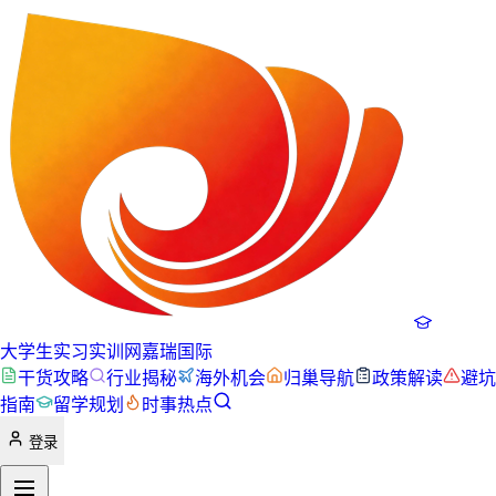
大学生实习实训网
嘉瑞国际
干货攻略
行业揭秘
海外机会
归巢导航
政策解读
避坑
指南
留学规划
时事热点
登录