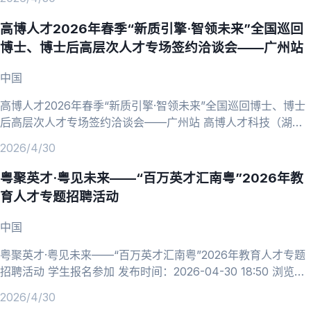
馨提示：抵制招聘诈骗，加强自我保护，以任何理由索取财物，
均涉嫌违法，请提高警惕！ 招聘公告详情 康龙化成2026全球校
高博人才2026年春季“新质引擎·智领未来”全国巡回
园招聘 化学、药学、化工与制药、生物、医学等专业 企业简介
博士、博士后高层次人才专场签约洽谈会——广州站
康龙化成（股票代码
中国
高博人才2026年春季“新质引擎·智领未来”全国巡回博士、博士
后高层次人才专场签约洽谈会——广州站 高博人才科技（湖
北）有限公司 过期时间：2026-06-30 收藏 发布时间：2026-
2026/4/30
04-30 10:48 浏览次数：24 分享至 温馨提示：抵制招聘诈
骗，加强自我保护，以任何理由索取财物，均涉嫌违法，请提高
粤聚英才·粤见未来——“百万英才汇南粤”2026年教
警惕！ 招聘公告详情 高博人才2026年春季“新质引擎·智领未
育人才专题招聘活动
来”全国巡回博士、博士后高
中国
粤聚英才·粤见未来——“百万英才汇南粤”2026年教育人才专题
招聘活动 学生报名参加 发布时间：2026-04-30 18:50 浏览次
数：15 分享至 温馨提示：请仔细查看现场招聘会的参会时间、
2026/4/30
地点；准备好个人简历准时参会；与会期间管好个人物品，谨防